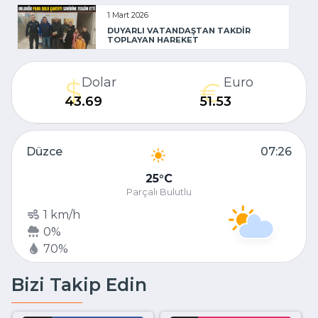
1 Mart 2026
DUYARLI VATANDAŞTAN TAKDİR
TOPLAYAN HAREKET
Dolar
Euro
43.69
51.53
Düzce
07:26
25
C
Parçalı Bulutlu
1 km/h
0%
70%
Bizi Takip Edin