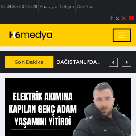
06.08.2026 07:26:30
Anasayfa
İletişim
Giriş Yap
Son Dakika
BOLU BELEDİYESİ’NE İRTİKAP OPERASYONU
TEM’DE KORKUNÇ KAZA
DAĞISTANLI’DAN, ÖZLÜ’NÜN OTOGAR KARARINA SERT TEPKİ