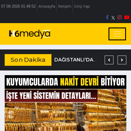
07.08.2026 01:49:54
Anasayfa
İletişim
Giriş Yap
Son Dakika
TEM’DE KORKUNÇ KAZA
DAĞISTANLI’DAN, ÖZLÜ’NÜN OTOGAR KARARINA SERT TEPKİ
19 YIL KESİNLEŞMİŞ HAPİS CEZASIYLA ARANIYORDU