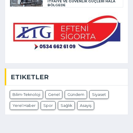
İTFAİYE VE GÜVENLİK GÜÇLERİ HALA
BÖLGEDE
ETIKETLER
Bilim-Teknoloji
Genel
Gündem
Siyaset
Yerel Haber
Spor
Sağlık
Asayiş