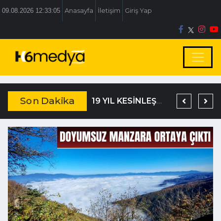
09.08.2026 12:33:06
Anasayfa
İletişim
Giriş Yap
Son Dakika
TEM’DE KORKUNÇ KAZA
DAĞISTANLI’DAN, ÖZLÜ’NÜN OTOGAR KARARINA SERT TEPKİ
19 YIL KESİNLEŞMİŞ HAPİS CEZASIYLA ARANIYORDU