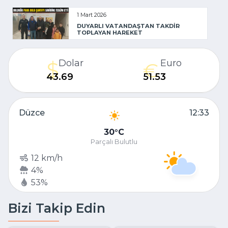
1 Mart 2026
DUYARLI VATANDAŞTAN TAKDİR
TOPLAYAN HAREKET
Dolar
Euro
43.69
51.53
Düzce
12:33
30
C
Parçalı Bulutlu
12 km/h
4%
53%
Bizi Takip Edin