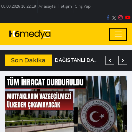
08.08.2026 16:22:20
Anasayfa
İletişim
Giriş Yap
Son Dakika
BOLU BELEDİYESİ’NE İRTİKAP OPERASYONU
TEM’DE KORKUNÇ KAZA
DAĞISTANLI’DAN, ÖZLÜ’NÜN OTOGAR KARARINA SERT TEPKİ