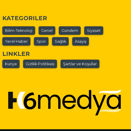
KATEGORILER
Bilim-Teknoloji
Genel
Gündem
Siyaset
Yerel Haber
Spor
Sağlık
Asayiş
LINKLER
Künye
Gizlilik Politikası
Şartlar ve Koşullar