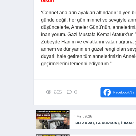
olsun”
‘Cennet anaların ayakları altındadır’ diyen bi
günde değil, her gün minnet ve sevgiyle anma
düşüncelerle, Anneler Günü'nün, annelerimi
inanıyorum. Gazi Mustafa Kemal Atatürk’ün ’B
Zübeyde Hanım ve evlatlarını vatan uğruna 
annem ve dünyanın en güzel rengi olan sevgi
duyarlı hale getiren tüm annelerimizin Annele
geçirmelerini temenni ediyorum.”
665
0
Facebook'ta 
1 Mart 2026
SIFIR ARAÇTA KORKUNÇ İHMAL!