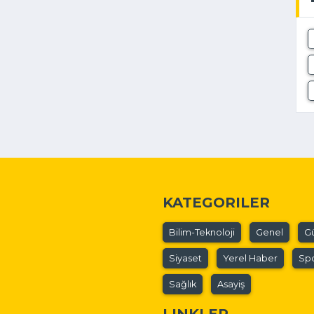
KATEGORILER
Bilim-Teknoloji
Genel
G
Siyaset
Yerel Haber
Sp
Sağlık
Asayiş