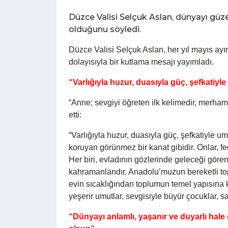
Düzce Valisi Selçuk Aslan, dünyayı güz
olduğunu söyledi.
Düzce Valisi Selçuk Aslan, her yıl mayıs ay
dolayısıyla bir kutlama mesajı yayımladı.
“Varlığıyla huzur, duasıyla güç, şefkatiyl
“Anne; sevgiyi öğreten ilk kelimedir, merham
etti:
“Varlığıyla huzur, duasıyla güç, şefkatiyle u
koruyan görünmez bir kanat gibidir. Onlar, feda
Her biri, evladının gözlerinde geleceği göre
kahramanlarıdır. Anadolu’muzun bereketli top
evin sıcaklığından toplumun temel yapısına 
yeşerir umutlar, sevgisiyle büyür çocuklar, sa
“Dünyayı anlamlı, yaşanır ve duyarlı hale