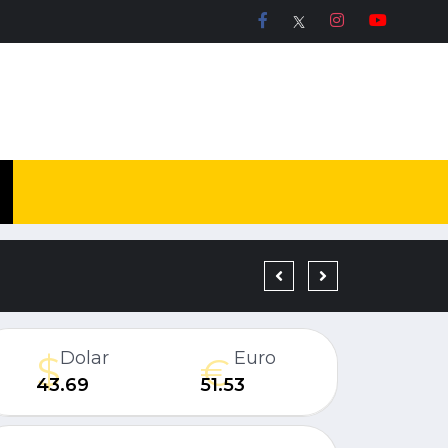
19 YIL KESİNLEŞMİŞ H
Dolar
Euro
43.69
51.53