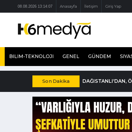
08.08.2026 13:14:08
Anasayfa
İletişim
Giriş Yap
BILIM-TEKNOLOJI
GENEL
GÜNDEM
SIYA
Son Dakika
DAĞISTANLI’DAN, 