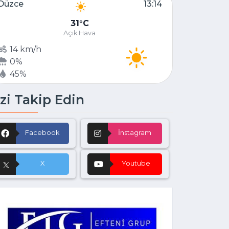
Düzce
13:14
31
C
Açık Hava
14 km/h
0%
45%
zi Takip Edin
Facebook
İnstagram
X
Youtube