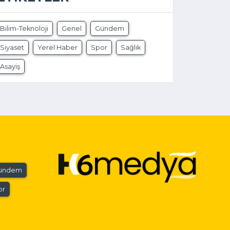
Bilim-Teknoloji
Genel
Gündem
Siyaset
Yerel Haber
Spor
Sağlık
Asayiş
ündem
or