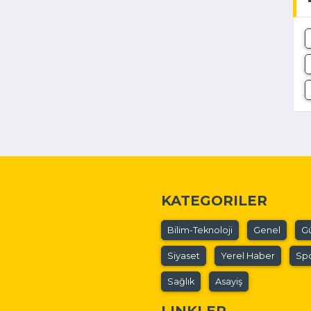
KATEGORILER
Bilim-Teknoloji
Genel
G
Siyaset
Yerel Haber
Sp
Sağlık
Asayiş