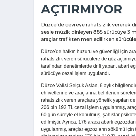
AÇTIRMIYOR
Düzce'de çevreye rahatsızlık vererek d
sesle müzik dinleyen 885 sürücüye 3 mi
araçlar trafikten men edilirken sürücüle
Düzce'de halkın huzuru ve güvenliği için ara
rahatsızlık veren sürücülere de göz açtırmıy
tarafından denetimlerde drift yapan, abart 
sürücüye cezai işlem uygulandı.
Düzce Valisi Selçuk Aslan, 8 aylık bilgilend
ehliyetlerine ve araçlarına belirlenen sürele
rahatsızlık veren araçlara yönelik yapılan d
206 bin 192 TL cezai işlem uygulanmış, araç
60 gün süreyle el konulmuş, şahıslar psikote
edilmiştir. Ayrıca, 176 araca abartı egzozda
uygulanmış, araçlar egzozların sökümü için t