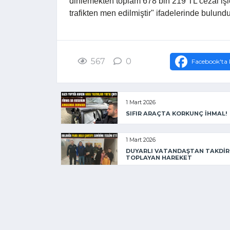
dinlemekten toplam 678 bin 219 TL cezai işl
trafikten men edilmiştir" ifadelerinde bulund
567
0
Facebook'ta 
1 Mart 2026
SIFIR ARAÇTA KORKUNÇ İHMAL!
1 Mart 2026
DUYARLI VATANDAŞTAN TAKDİR
TOPLAYAN HAREKET