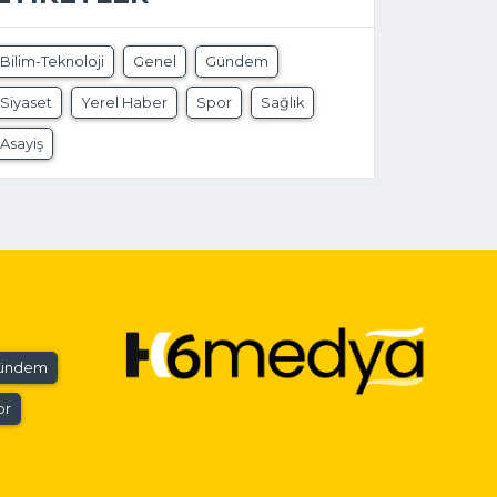
Bilim-Teknoloji
Genel
Gündem
Siyaset
Yerel Haber
Spor
Sağlık
Asayiş
ündem
or