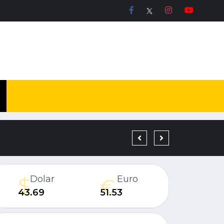
19 YIL KESİNLEŞMİŞ H
Dolar
Euro
43.69
51.53