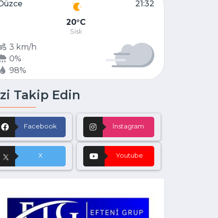
Düzce
21:32
20
C
Sisli
3 km/h
0%
98%
zi Takip Edin
Facebook
İnstagram
X
Youtube