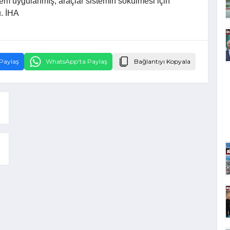
em uygulanmış, araçlar sistemin sökülmesi için
u. İHA
Paylaş
WhatsApp'ta Paylaş
Bağlantıyı Kopyala