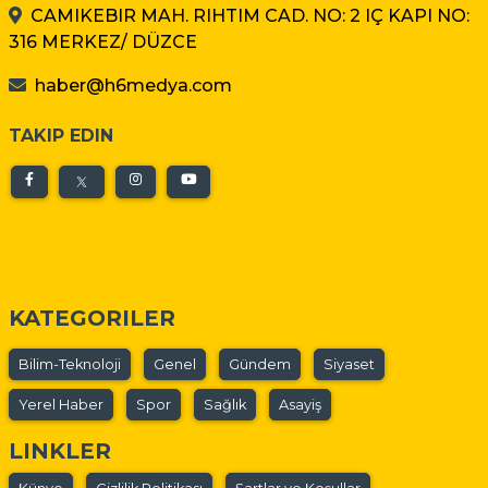
CAMIKEBIR MAH. RIHTIM CAD. NO: 2 IÇ KAPI NO:
316 MERKEZ/ DÜZCE
haber@h6medya.com
TAKIP EDIN
KATEGORILER
Bilim-Teknoloji
Genel
Gündem
Siyaset
Yerel Haber
Spor
Sağlık
Asayiş
LINKLER