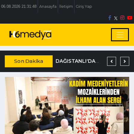
06.08.2026 21:31:48
Anasayfa
İletişim
Giriş Yap
Son Dakika
BOLU BELEDİYESİ’NE İRTİKAP OPERASYONU
TEM’DE KORKUNÇ KAZA
DAĞISTANLI’DAN, ÖZLÜ’NÜN OTOGAR KARARINA SERT TEPKİ