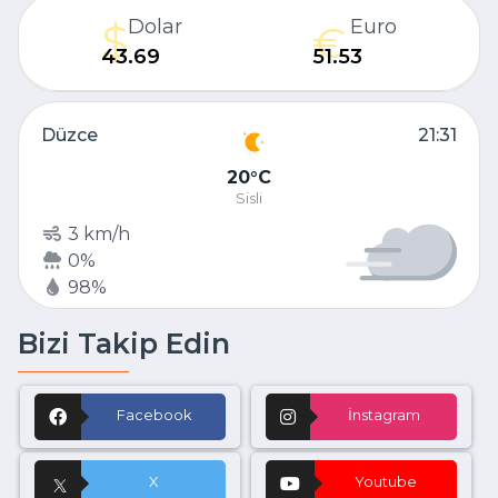
Dolar
Euro
43.69
51.53
Düzce
21:31
20
C
Sisli
3 km/h
0%
98%
Bizi Takip Edin
Facebook
İnstagram
X
Youtube