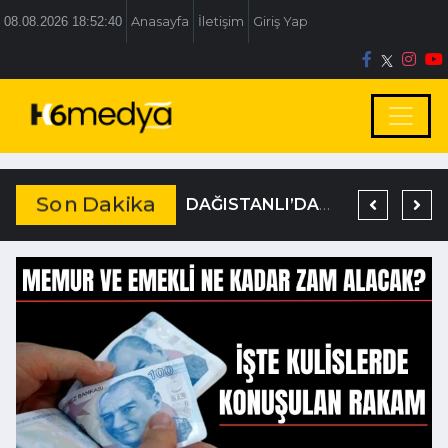
08.08.2026 18:52:40
Anasayfa
İletişim
Giriş Yap
Son Dakika
BOLU BELEDİYESİ’NE İRTİKAP OPERASYONU
TEM’DE KORKUNÇ KAZA
DAĞISTANLI’DAN, ÖZLÜ’NÜN OTOGAR KARARINA SERT TEPKİ