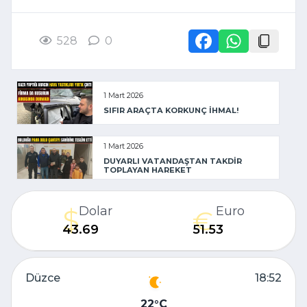
528
0
1 Mart 2026
SIFIR ARAÇTA KORKUNÇ İHMAL!
1 Mart 2026
DUYARLI VATANDAŞTAN TAKDİR
TOPLAYAN HAREKET
Dolar
Euro
43.69
51.53
Düzce
18:52
22
C