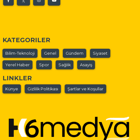
KATEGORILER
Bilim-Teknoloji
Genel
Gündem
Siyaset
Yerel Haber
Spor
Sağlık
Asayiş
LINKLER
Künye
Gizlilik Politikası
Şartlar ve Koşullar