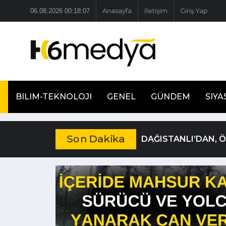
06.08.2026 00:18:07
Anasayfa
İletişim
Giriş Yap
BILIM-TEKNOLOJI
GENEL
GÜNDEM
SIYA
Son Dakika
DAĞISTANLI’DAN, 