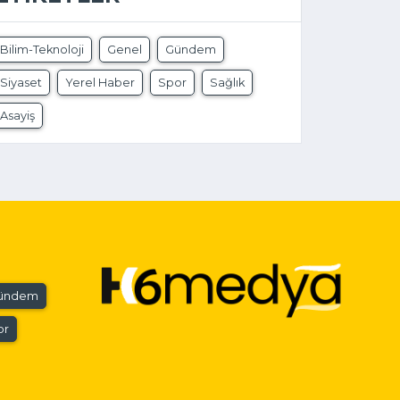
Bilim-Teknoloji
Genel
Gündem
Siyaset
Yerel Haber
Spor
Sağlık
Asayiş
ündem
or