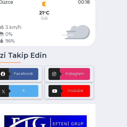
Düzce
00:18
21
C
Sisli
3 km/h
0%
96%
zi Takip Edin
Facebook
İnstagram
X
Youtube