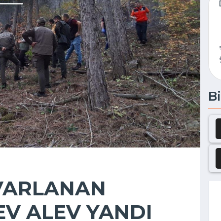
Bi
VARLANAN
V ALEV YANDI