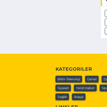
KATEGORILER
Bilim-Teknoloji
Genel
G
Siyaset
Yerel Haber
Sp
Sağlık
Asayiş