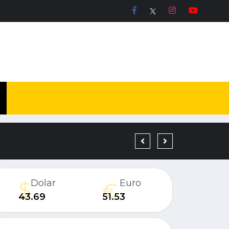
19 YIL KESİNLEŞMİŞ H
Dolar
Euro
43.69
51.53