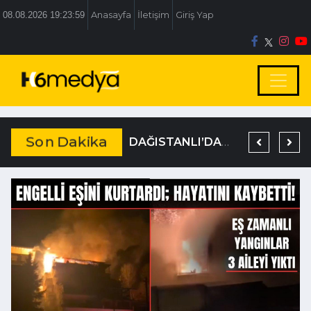
08.08.2026 19:24:00
Anasayfa
İletişim
Giriş Yap
Son Dakika
BOLU BELEDİYESİ’NE İRTİKAP OPERASYONU
TEM’DE KORKUNÇ KAZA
DAĞISTANLI’DAN, ÖZLÜ’NÜN OTOGAR KARARINA SERT TEPKİ