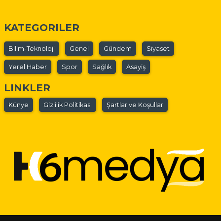
KATEGORILER
Bilim-Teknoloji
Genel
Gündem
Siyaset
Yerel Haber
Spor
Sağlık
Asayiş
LINKLER
Künye
Gizlilik Politikası
Şartlar ve Koşullar