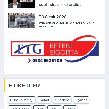
KOMİT AİLESİ’NİN ACI GÜNÜ
30 Ocak 2026
İTFAİYE VE GÜVENLİK GÜÇLERİ HALA
BÖLGEDE
ETIKETLER
Bilim-Teknoloji
Genel
Gündem
Siyaset
Yerel Haber
Spor
Sağlık
Asayiş