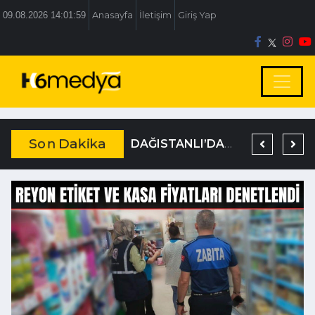
09.08.2026 14:02:00
Anasayfa
İletişim
Giriş Yap
Son Dakika
BOLU BELEDİYESİ’NE İRTİKAP OPERASYONU
TEM’DE KORKUNÇ KAZA
DAĞISTANLI’DAN, ÖZLÜ’NÜN OTOGAR KARARINA SERT TEPKİ