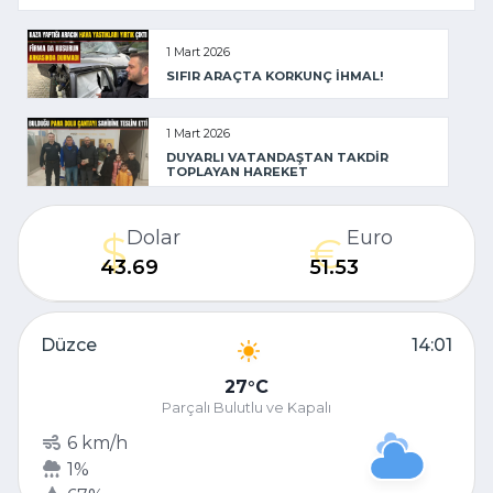
1 Mart 2026
SIFIR ARAÇTA KORKUNÇ İHMAL!
1 Mart 2026
DUYARLI VATANDAŞTAN TAKDİR
TOPLAYAN HAREKET
Dolar
Euro
43.69
51.53
Düzce
14:01
27
C
Parçalı Bulutlu ve Kapalı
6 km/h
1%