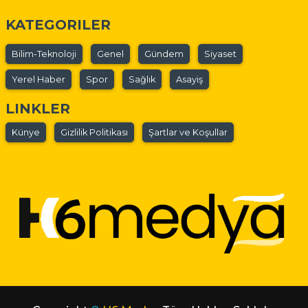
KATEGORILER
Bilim-Teknoloji
Genel
Gündem
Siyaset
Yerel Haber
Spor
Sağlık
Asayiş
LINKLER
Künye
Gizlilik Politikası
Şartlar ve Koşullar