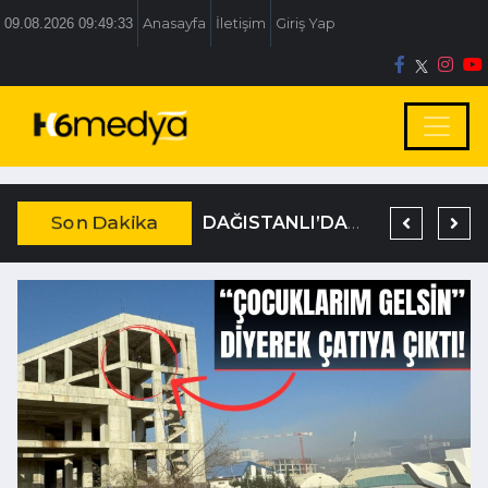
09.08.2026 09:49:33
Anasayfa
İletişim
Giriş Yap
Son Dakika
BOLU BELEDİYESİ’NE İRTİKAP OPERASYONU
TEM’DE KORKUNÇ KAZA
DAĞISTANLI’DAN, ÖZLÜ’NÜN OTOGAR KARARINA SERT TEPKİ