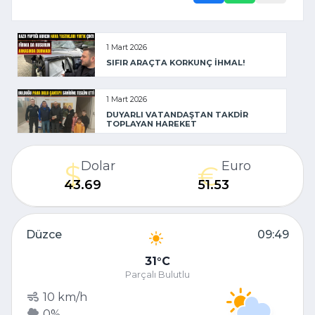
1 Mart 2026
SIFIR ARAÇTA KORKUNÇ İHMAL!
1 Mart 2026
DUYARLI VATANDAŞTAN TAKDİR
TOPLAYAN HAREKET
Dolar
Euro
43.69
51.53
Düzce
09:49
31
C
Parçalı Bulutlu
10 km/h
0%