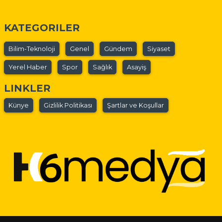
KATEGORILER
Bilim-Teknoloji
Genel
Gündem
Siyaset
Yerel Haber
Spor
Sağlık
Asayiş
LINKLER
Künye
Gizlilik Politikası
Şartlar ve Koşullar