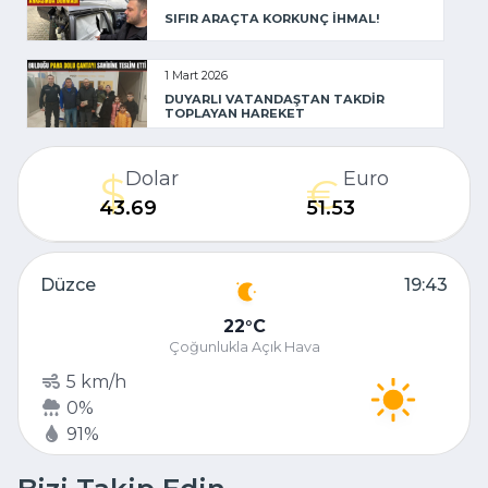
SIFIR ARAÇTA KORKUNÇ İHMAL!
1 Mart 2026
DUYARLI VATANDAŞTAN TAKDİR
TOPLAYAN HAREKET
Dolar
Euro
43.69
51.53
Düzce
19:43
22
C
Çoğunlukla Açık Hava
5 km/h
0%
91%