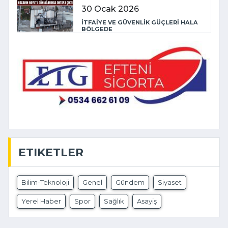
30 Ocak 2026
İTFAİYE VE GÜVENLİK GÜÇLERİ HALA
BÖLGEDE
ETIKETLER
Bilim-Teknoloji
Genel
Gündem
Siyaset
Yerel Haber
Spor
Sağlık
Asayiş