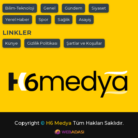
Bilim-Teknoloji
Genel
Gündem
Siyaset
Yerel Haber
Spor
Sağlık
Asayiş
LINKLER
Künye
Gizlilik Politikası
Şartlar ve Koşullar
Copyright
©
H6 Medya
Tüm Hakları Saklıdır.