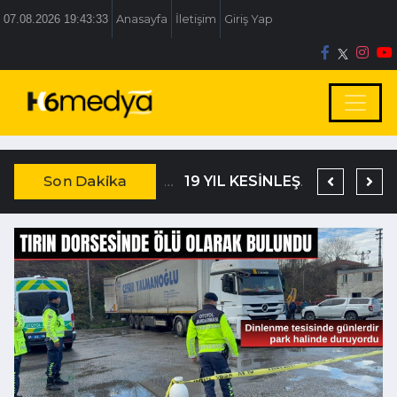
07.08.2026 19:43:33
Anasayfa
İletişim
Giriş Yap
Son Dakika
TEM’DE KORKUNÇ KAZA
DAĞISTANLI’DAN, ÖZLÜ’NÜN OTOGAR KARARINA SERT TEPKİ
19 YIL KESİNLEŞMİŞ HAPİS CEZASIYLA ARANIYORDU