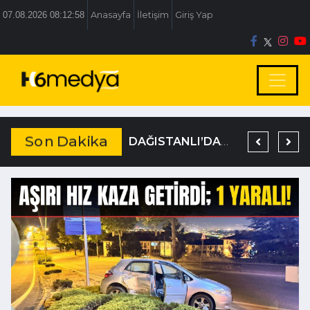
07.08.2026 08:12:59
Anasayfa
İletişim
Giriş Yap
Son Dakika
BOLU BELEDİYESİ’NE İRTİKAP OPERASYONU
TEM’DE KORKUNÇ KAZA
DAĞISTANLI’DAN, ÖZLÜ’NÜN OTOGAR KARARINA SERT TEPKİ