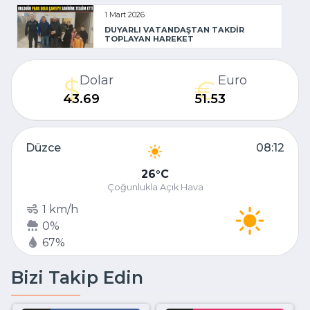
1 Mart 2026
DUYARLI VATANDAŞTAN TAKDİR
TOPLAYAN HAREKET
Dolar
Euro
43.69
51.53
Düzce
08:12
26
C
Çoğunlukla Açık Hava
1 km/h
0%
67%
Bizi Takip Edin