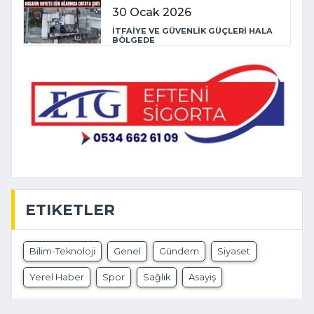
30 Ocak 2026
İTFAİYE VE GÜVENLİK GÜÇLERİ HALA
BÖLGEDE
ETIKETLER
Bilim-Teknoloji
Genel
Gündem
Siyaset
Yerel Haber
Spor
Sağlık
Asayiş