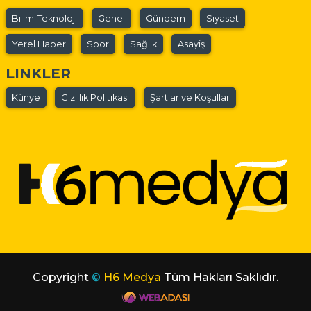
Bilim-Teknoloji
Genel
Gündem
Siyaset
Yerel Haber
Spor
Sağlık
Asayiş
LINKLER
Künye
Gizlilik Politikası
Şartlar ve Koşullar
Copyright
©
H6 Medya
Tüm Hakları Saklıdır.