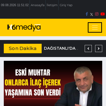
09.08.2026 11:51:03
Anasayfa
İletişim
Giriş Yap
Son Dakika
TEM’DE KORKUNÇ KAZA
DAĞISTANLI’DAN, ÖZLÜ’NÜN OTOGAR KARARINA SERT TEPKİ
19 YIL KESİNLEŞMİŞ HAPİS CEZASIYLA ARANIYORDU