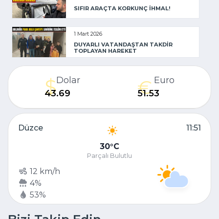
SIFIR ARAÇTA KORKUNÇ İHMAL!
1 Mart 2026
DUYARLI VATANDAŞTAN TAKDİR
TOPLAYAN HAREKET
Dolar
Euro
43.69
51.53
Düzce
11:51
30
C
Parçalı Bulutlu
12 km/h
4%
53%