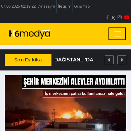
07.08.2026 01:19:23
Anasayfa
İletişim
Giriş Yap
Son Dakika
BOLU BELEDİYESİ’NE İRTİKAP OPERASYONU
TEM’DE KORKUNÇ KAZA
DAĞISTANLI’DAN, ÖZLÜ’NÜN OTOGAR KARARINA SERT TEPKİ