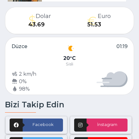
Dolar
Euro
43.69
51.53
Düzce
01:19
20
C
Sisli
2 km/h
0%
98%
Bizi Takip Edin
Facebook
İnstagram