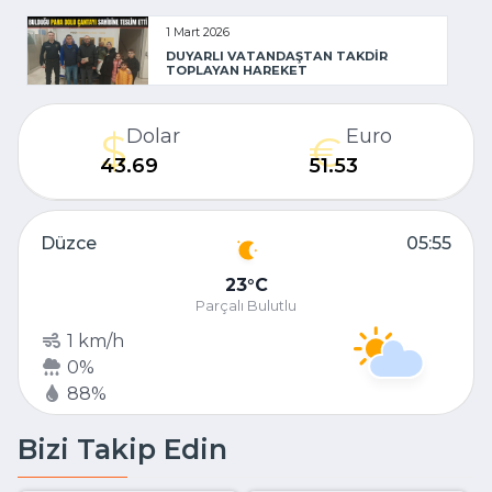
1 Mart 2026
DUYARLI VATANDAŞTAN TAKDİR
TOPLAYAN HAREKET
Dolar
Euro
43.69
51.53
Düzce
05:55
23
C
Parçalı Bulutlu
1 km/h
0%
88%
Bizi Takip Edin