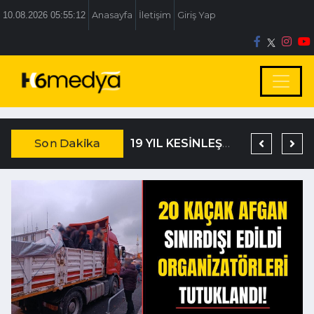
10.08.2026 05:55:13
Anasayfa
İletişim
Giriş Yap
Son Dakika
TEM’DE KORKUNÇ KAZA
DAĞISTANLI’DAN, ÖZLÜ’NÜN OTOGAR KARARINA SERT TEPKİ
19 YIL KESİNLEŞMİŞ HAPİS CEZASIYLA ARANIYORDU