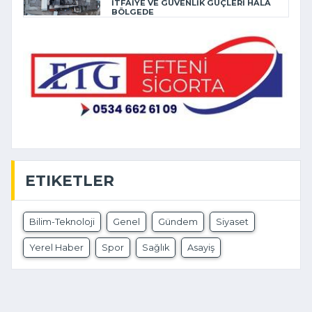
İTFAİYE VE GÜVENLİK GÜÇLERİ HALA
BÖLGEDE
ETIKETLER
Bilim-Teknoloji
Genel
Gündem
Siyaset
Yerel Haber
Spor
Sağlık
Asayiş