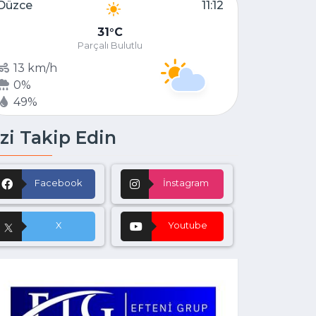
Düzce
11:12
31
C
Parçalı Bulutlu
13 km/h
0%
49%
zi Takip Edin
Facebook
İnstagram
X
Youtube