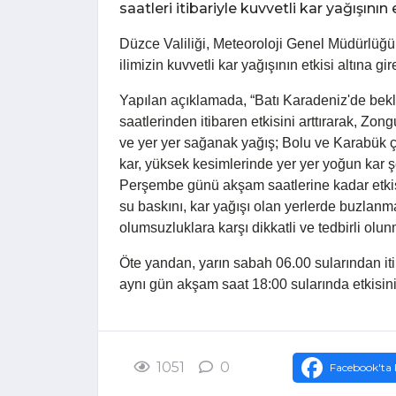
saatleri itibariyle kuvvetli kar yağışının
Düzce Valiliği, Meteoroloji Genel Müdürlüğü
ilimizin kuvvetli kar yağışının etkisi altına gi
Yapılan açıklamada, “Batı Karadeniz'de bek
saatlerinden itibaren etkisini arttırarak, Zo
ve yer yer sağanak yağış; Bolu ve Karabük ç
kar, yüksek kesimlerinde yer yer yoğun kar ş
Perşembe günü akşam saatlerine kadar etkisi
su baskını, kar yağışı olan yerlerde buzlanm
olumsuzluklara karşı dikkatli ve tedbirli olunma
Öte yandan, yarın sabah 06.00 sularından iti
aynı gün akşam saat 18:00 sularında etkisin
1051
0
Facebook'ta 