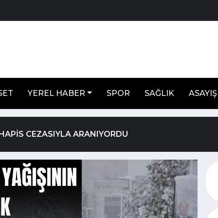
SET
YEREL HABER
SPOR
SAĞLIK
ASAYIŞ
Ş HAPİS CEZASIYLA ARANIYORDU