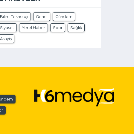
Bilim-Teknoloji
Genel
Gündem
Siyaset
Yerel Haber
Spor
Sağlık
Asayiş
ündem
or