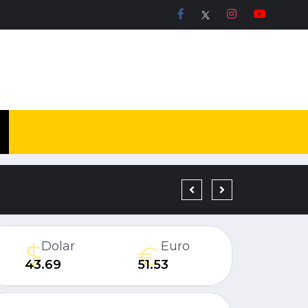
DÜZCE’DE BİR YATIRIM
Dolar
Euro
43.69
51.53