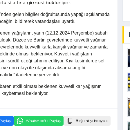
 etkisi altına girmesi bekleniyor.
’nden gelen bilgiler doğrultusunda yaptığı açıklamada
receğini bildirerek vatandaşları uyardı.
lenen yağışların, yarın (12.12.2024 Perşembe) sabah
nguldak, Düzce ve Bartın çevrelerinde kuvvetli yağmur
evrelerinde kuvvetli karla karışık yağmur ve zamanla
eklinde olması bekleniyor. Kuvvetli yağışların
ni sürdüreceği tahmin ediliyor. Kıyı kesimlerde sel,
a ve don olayı ile ulaşımda aksamalar gibi
lıdır.” ifadelerine yer verildi.
baren etkili olması beklenen kuvvetli kar yağışının
i kaybetmesi bekleniyor.
Paylaş
WhatsApp'ta Paylaş
Bağlantıyı Kopyala