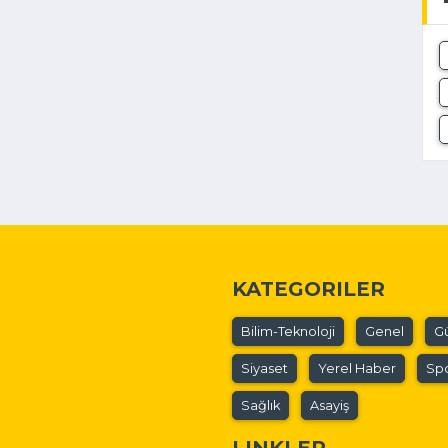
KATEGORILER
Bilim-Teknoloji
Genel
G
Siyaset
Yerel Haber
Sp
Sağlık
Asayiş