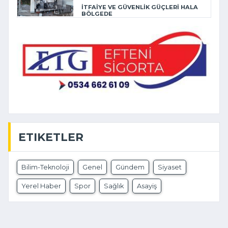
İTFAİYE VE GÜVENLİK GÜÇLERİ HALA
BÖLGEDE
ETIKETLER
Bilim-Teknoloji
Genel
Gündem
Siyaset
Yerel Haber
Spor
Sağlık
Asayiş