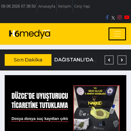
09.08.2026 07:38:51
Anasayfa
İletişim
Giriş Yap
Son Dakika
BOLU BELEDİYESİ’NE İRTİKAP OPERASYONU
TEM’DE KORKUNÇ KAZA
DAĞISTANLI’DAN, ÖZLÜ’NÜN OTOGAR KARARINA SERT TEPKİ