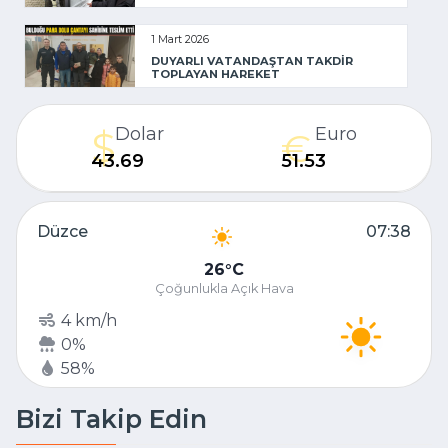
1 Mart 2026
DUYARLI VATANDAŞTAN TAKDİR
TOPLAYAN HAREKET
Dolar
Euro
43.69
51.53
Düzce
07:38
26
C
Çoğunlukla Açık Hava
4 km/h
0%
58%
Bizi Takip Edin