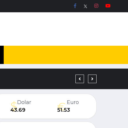
19 YIL KESİNLEŞMİŞ H
Dolar
Euro
43.69
51.53