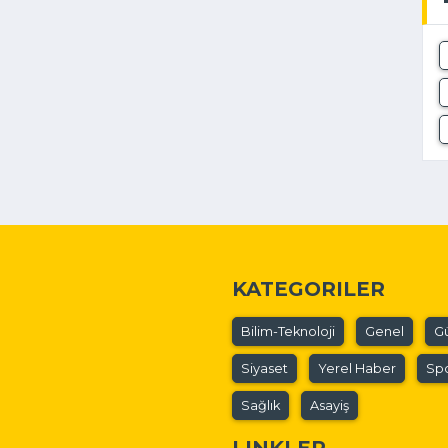
KATEGORILER
Bilim-Teknoloji
Genel
G
Siyaset
Yerel Haber
Sp
Sağlık
Asayiş