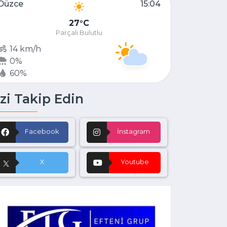
Düzce
15:04
27
C
Parçalı Bulutlu
14 km/h
0%
60%
zi Takip Edin
Facebook
İnstagram
X
Youtube