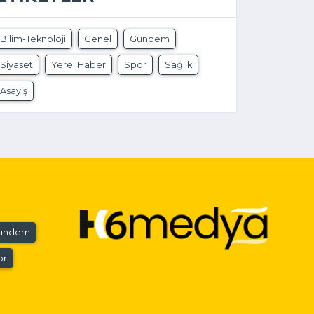
Bilim-Teknoloji
Genel
Gündem
Siyaset
Yerel Haber
Spor
Sağlık
Asayiş
ündem
or