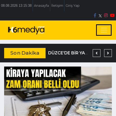
08.08.2026 13:15:39
Anasayfa
İletişim
Giriş Yap
Son Dakika
DAĞISTANLI’DAN, ÖZLÜ’NÜN OTOGAR KARARINA SERT TEPKİ
19 YIL KESİNLEŞMİŞ HAPİS CEZASIYLA ARANIYORDU
DÜZCE’DE BİR YATIRIM DAHA TARİHE KARIŞIYOR