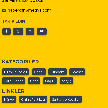
316 MERKEZ/ DÜZCE
haber@h6medya.com
TAKIP EDIN
KATEGORILER
Bilim-Teknoloji
Genel
Gündem
Siyaset
Yerel Haber
Spor
Sağlık
Asayiş
LINKLER
Künye
Gizlilik Politikası
Şartlar ve Koşullar