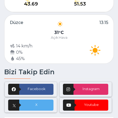
43.69
51.53
Düzce
13:15
31
C
Açık Hava
14 km/h
0%
45%
Bizi Takip Edin
Facebook
İnstagram
X
Youtube