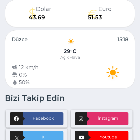
Dolar
Euro
43.69
51.53
Düzce
15:18
29
C
Açık Hava
12 km/h
0%
50%
Bizi Takip Edin
Facebook
İnstagram
X
Youtube