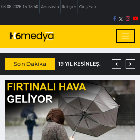
08.08.2026 15:18:51
Anasayfa
İletişim
Giriş Yap
Son Dakika
TEM’DE KORKUNÇ KAZA
DAĞISTANLI’DAN, ÖZLÜ’NÜN OTOGAR KARARINA SERT TEPKİ
19 YIL KESİNLEŞMİŞ HAPİS CEZASIYLA ARANIYORDU