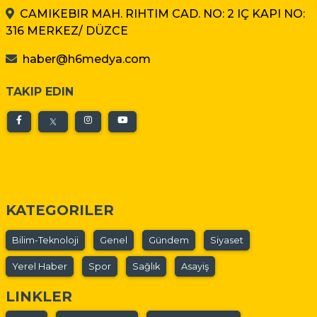
CAMIKEBIR MAH. RIHTIM CAD. NO: 2 IÇ KAPI NO:
316 MERKEZ/ DÜZCE
haber@h6medya.com
TAKIP EDIN
KATEGORILER
Bilim-Teknoloji
Genel
Gündem
Siyaset
Yerel Haber
Spor
Sağlık
Asayiş
LINKLER